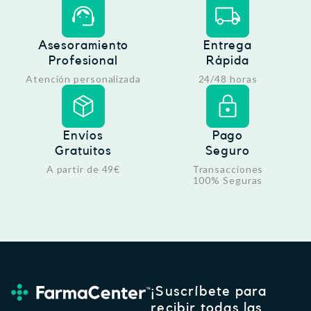
Asesoramiento
Entrega
Profesional
Rápida
Atención personalizada
24/48 horas
Envíos
Pago
Gratuitos
Seguro
A partir de 49€
Transacciones
100% Seguras
¡Suscríbete para
recibir todas las