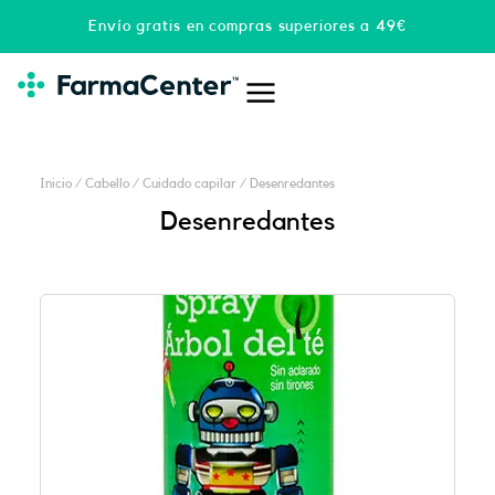
Ir
Envío gratis en compras superiores a 49€
al
contenido
Inicio
/
Cabello
/
Cuidado capilar
/ Desenredantes
Desenredantes