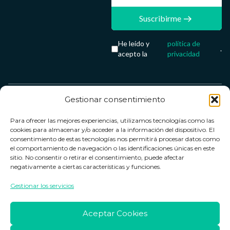
Suscribirme
He leído y
política de
.
acepto la
privacidad
Gestionar consentimiento
Servicio &
Legal
FarmaCenter
Métodos
Para ofrecer las mejores experiencias, utilizamos tecnologías como las
Términos y
Farmacenter
Contacto
de pago
cookies para almacenar y/o acceder a la información del dispositivo. El
condiciones
digital, S.L
Contacto
consentimiento de estas tecnologías nos permitirá procesar datos como
el comportamiento de navegación o las identificaciones únicas en este
Política de
B24836249
Política de
sitio. No consentir o retirar el consentimiento, puede afectar
privacidad
devoluciones
negativamente a ciertas características y funciones.
info@farmacenter.es
Política de
Horario de
Gestionar los servicios
Telf. +34 662
cookies
atención
253 161
Aviso legal
Lun. a Vie.:
Aceptar Cookies
09:00h -
18:00h