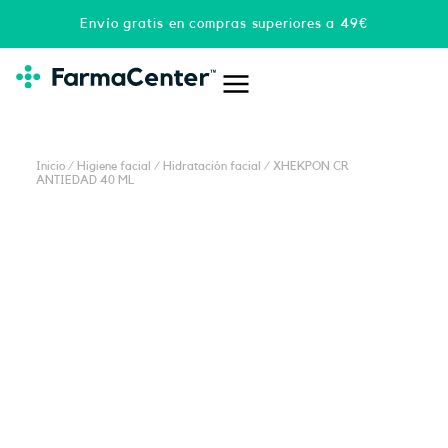
Ir
Envío gratis en compras superiores a 49€
al
contenido
Inicio
/
Higiene facial
/
Hidratación facial
/ XHEKPON CR
ANTIEDAD 40 ML