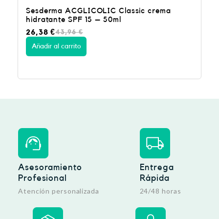
ssic crema
Sesderma AZELAC RU Crema Gel
Despigmentante – 50ml
24,90
€
Añadir al carrito
Asesoramiento
Entrega
Profesional
Rápida
Atención personalizada
24/48 horas