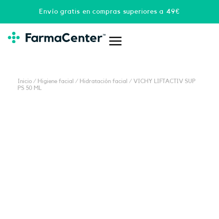
Ir
Envío gratis en compras superiores a 49€
al
contenido
Inicio
/
Higiene facial
/
Hidratación facial
/ VICHY LIFTACTIV SUP
PS 50 ML