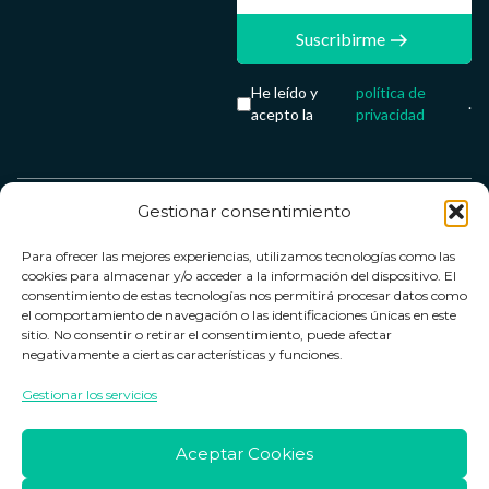
Suscribirme
He leído y
política de
.
acepto la
privacidad
Gestionar consentimiento
Servicio &
Legal
FarmaCenter
Métodos
Para ofrecer las mejores experiencias, utilizamos tecnologías como las
Términos y
Farmacenter
Contacto
de pago
cookies para almacenar y/o acceder a la información del dispositivo. El
condiciones
digital, S.L
Contacto
consentimiento de estas tecnologías nos permitirá procesar datos como
el comportamiento de navegación o las identificaciones únicas en este
Política de
B24836249
Política de
sitio. No consentir o retirar el consentimiento, puede afectar
privacidad
devoluciones
negativamente a ciertas características y funciones.
info@farmacenter.es
Política de
Horario de
Gestionar los servicios
Telf. +34 662
cookies
atención
253 161
Aviso legal
Lun. a Vie.:
Aceptar Cookies
09:00h -
18:00h