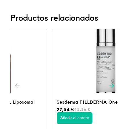
Productos relacionados
-40%
Sesderma FILLDERMA One – 50ml
E
E
27,34
€
45,56
€
l
l
p
p
Añadir al carrito
r
r
e
e