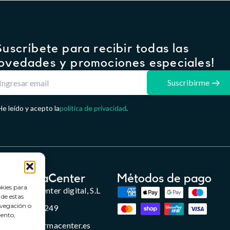
Suscríbete para recibir todas las
ovedades y promociones especiales!
Suscribirme
He leído y acepto la
política de privacidad
.
FarmaCenter
Métodos de pago
okies para
Farmacenter digital, S.L
 de estas
avegación o
B24836249
iento,
info@farmacenter.es