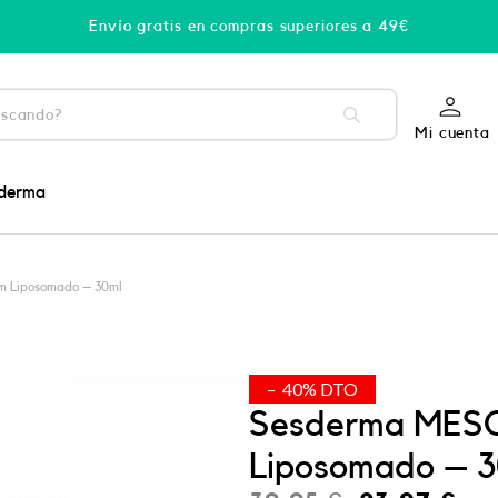
Envío gratis en compras superiores a 49€
Mi cuenta
derma
 Liposomado – 30ml
– 40% DTO
Sesderma MES
Liposomado – 3