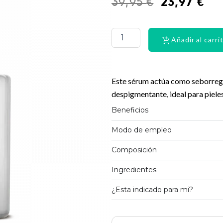
El
El
39,95
€
23,97
€
precio
pre
PHYSIORELAX
ULTRA
original
act
HEAT
Añadir al carri
era:
es:
PLUS
75
39,95 €.
23,
cantidad
Este sérum actúa como seborregu
despigmentante, ideal para pieles
Beneficios
Modo de empleo
Composición
Ingredientes
¿Esta indicado para mi?