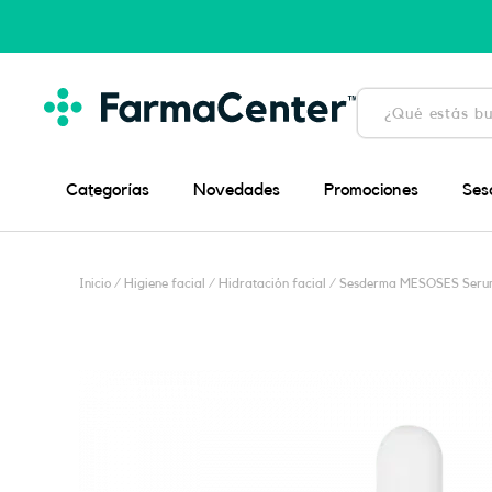
Ir
al
contenido
Búsqueda
de
productos
Categorías
Novedades
Promociones
Ses
Inicio
/
Higiene facial
/
Hidratación facial
/ Sesderma MESOSES Serum