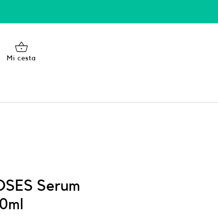
Mi cesta
OSES Serum
0ml