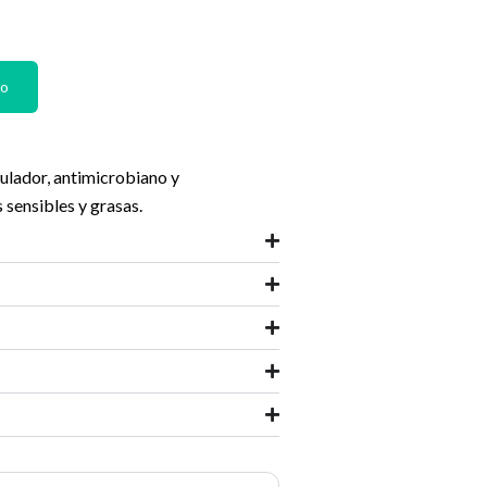
cio
ual
to
97 €.
lador, antimicrobiano y
 sensibles y grasas.