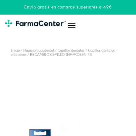
Ir
Envío gratis en compras superiores a 49€
al
contenido
Inicio
/
Higiene bucodental
/
Cepillos dentales
/
Cepillos dentales
eléctricos
/ RECAMBIO CEPILLO INF FROZEN 4U