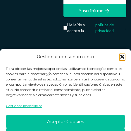
Suscribirme
He leído y
política de
.
acepto la
privacidad
Gestionar consentimiento
Servicio &
Legal
FarmaCenter
Métodos
Para ofrecer las mejores experiencias, utilizamos tecnologías como las
Términos y
Farmacenter
Contacto
de pago
cookies para almacenar y/o acceder a la información del dispositivo. El
condiciones
digital, S.L
Contacto
consentimiento de estas tecnologías nos permitirá procesar datos como
el comportamiento de navegación o las identificaciones únicas en este
Política de
B24836249
Política de
sitio. No consentir o retirar el consentimiento, puede afectar
privacidad
devoluciones
negativamente a ciertas características y funciones.
info@farmacenter.es
Política de
Horario de
Gestionar los servicios
Telf. +34 662
cookies
atención
253 161
Aviso legal
Lun. a Vie.:
Aceptar Cookies
09:00h -
18:00h