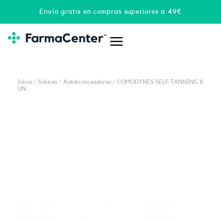
Ir
Envío gratis en compras superiores a 49€
al
contenido
Inicio
/
Solares
/
Autobronceadores
/ COMODYNES SELF-TANNING 8
UN