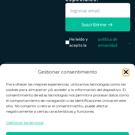
Suscribirme
He leído y
política de
.
acepto la
privacidad
Gestionar consentimiento
Servicio &
Legal
FarmaCenter
Métodos
Para ofrecer las mejores experiencias, utilizamos tecnologías como las
Términos y
Farmacenter
Contacto
de pago
cookies para almacenar y/o acceder a la información del dispositivo. El
condiciones
digital, S.L
Contacto
consentimiento de estas tecnologías nos permitirá procesar datos como
el comportamiento de navegación o las identificaciones únicas en este
Política de
B24836249
Política de
sitio. No consentir o retirar el consentimiento, puede afectar
privacidad
devoluciones
negativamente a ciertas características y funciones.
info@farmacenter.es
Política de
Horario de
Gestionar los servicios
Telf. +34 662
cookies
atención
253 161
Aviso legal
Lun. a Vie.: