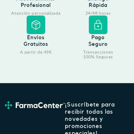
Profesional
Rápida
Atención personalizada
24/48 horas
Envíos
Pago
Gratuitos
Seguro
A partir de 49€
Transacciones
100% Seguras
¡Suscríbete para
recibir todas las
novedades y
promociones
especiales!