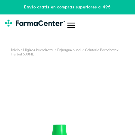
Ir
Envío gratis en compras superiores a 49€
al
contenido
Inicio
/
Higiene bucodental
/
Enjuague bucal
/ Colutorio Parodontax
Herbal 500ML