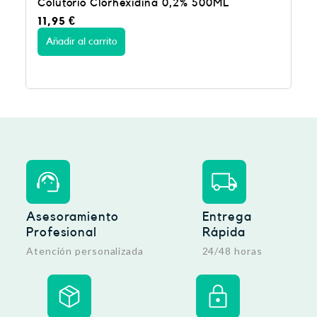
io Clorhexidina 0,2% 500ML
Colutorio Lace
10,95
€
l carrito
Añadir al carrito
Asesoramiento
Entrega
Profesional
Rápida
Atención personalizada
24/48 horas