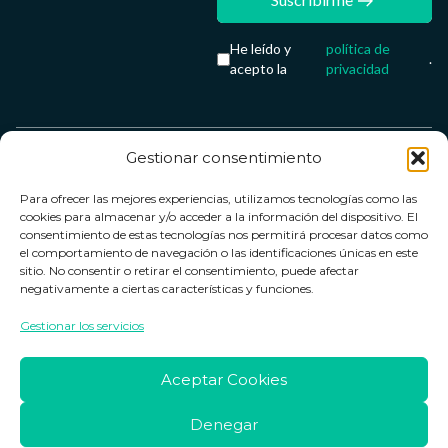
He leído y
política de
.
acepto la
privacidad
Gestionar consentimiento
Servicio &
Legal
FarmaCenter
Métodos
Para ofrecer las mejores experiencias, utilizamos tecnologías como las
Términos y
Farmacenter
Contacto
de pago
cookies para almacenar y/o acceder a la información del dispositivo. El
condiciones
digital, S.L
Contacto
consentimiento de estas tecnologías nos permitirá procesar datos como
el comportamiento de navegación o las identificaciones únicas en este
Política de
B24836249
Política de
sitio. No consentir o retirar el consentimiento, puede afectar
privacidad
devoluciones
negativamente a ciertas características y funciones.
info@farmacenter.es
Política de
Horario de
Gestionar los servicios
Telf. +34 662
cookies
atención
253 161
Aviso legal
Lun. a Vie.:
Aceptar Cookies
09:00h -
18:00h
Denegar