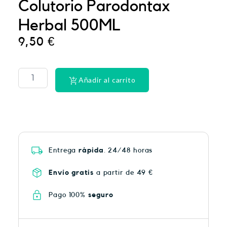
Colutorio Parodontax
Herbal 500ML
9,50
€
La
Roche
Posay
Añadir al carrito
Anthelios
50
spray
200ML
cantidad
Entrega
rápida
. 24/48 horas
Envío gratis
a partir de 49 €
Pago 100%
seguro