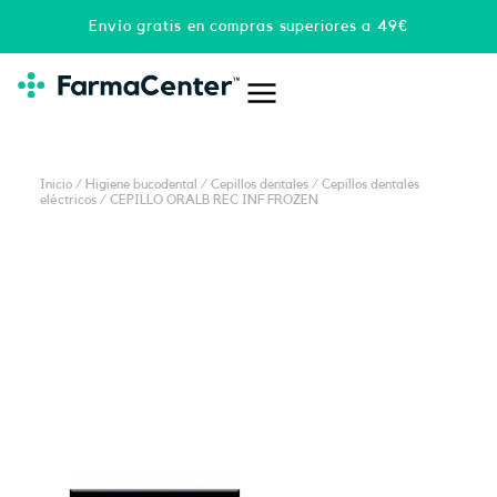
Ir
Envío gratis en compras superiores a 49€
al
contenido
Inicio
/
Higiene bucodental
/
Cepillos dentales
/
Cepillos dentales
eléctricos
/ CEPILLO ORALB REC INF FROZEN