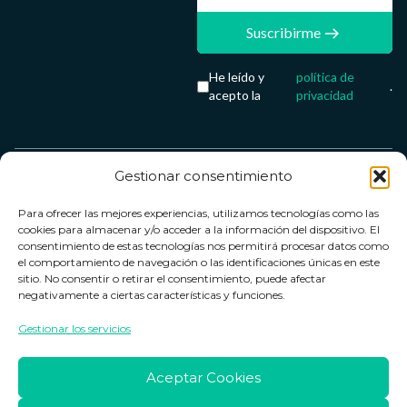
Suscribirme
He leído y
política de
.
acepto la
privacidad
Gestionar consentimiento
Servicio &
Legal
FarmaCenter
Métodos
Para ofrecer las mejores experiencias, utilizamos tecnologías como las
Términos y
Farmacenter
Contacto
de pago
cookies para almacenar y/o acceder a la información del dispositivo. El
condiciones
digital, S.L
Contacto
consentimiento de estas tecnologías nos permitirá procesar datos como
el comportamiento de navegación o las identificaciones únicas en este
Política de
B24836249
Política de
sitio. No consentir o retirar el consentimiento, puede afectar
privacidad
devoluciones
negativamente a ciertas características y funciones.
info@farmacenter.es
Política de
Horario de
Gestionar los servicios
Telf. +34 662
cookies
atención
253 161
Aviso legal
Lun. a Vie.:
Aceptar Cookies
09:00h -
18:00h